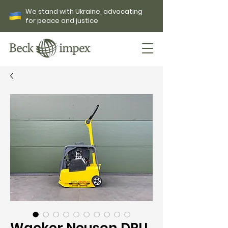
We stand with Ukraine, advocating
for peace and justice