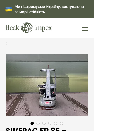
Ми підтримуємо Україну, виступаючи
за мир і стійкість