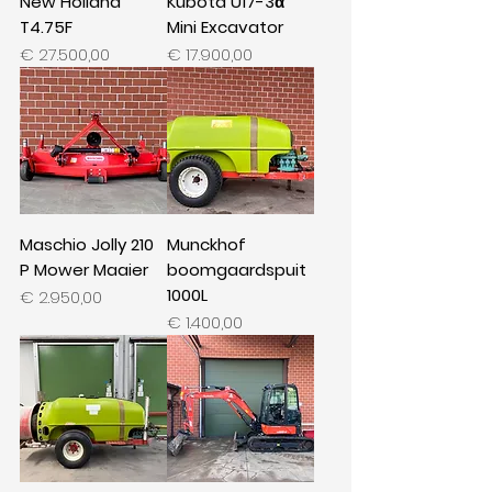
New Holland
Kubota U17-3α
T4.75F
Mini Excavator
Prijs
Prijs
€ 27.500,00
€ 17.900,00
Maschio Jolly 210
Munckhof
P Mower Maaier
boomgaardspuit
1000L
Prijs
€ 2.950,00
Prijs
€ 1.400,00