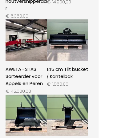
houtversnipperaa
Prijs
€ 14.900,00
r
Prijs
€ 5.350,00
AWETA -STAS
145 cm Tilt bucket
Sorteerder voor
/ Kantelbak
Appels en Peren
Prijs
€ 1.850,00
Prijs
€ 42.000,00