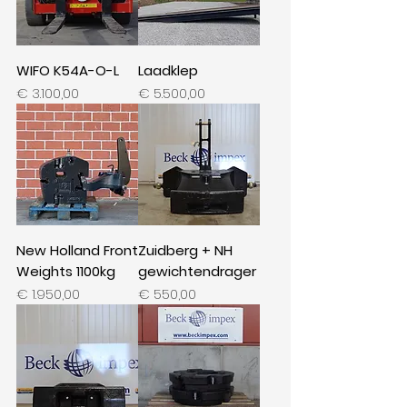
WIFO K54A-O-L
Laadklep
Prijs
Prijs
€ 3.100,00
€ 5.500,00
New Holland Front
Zuidberg + NH
Weights 1100kg
gewichtendrager
Prijs
Prijs
€ 1.950,00
€ 550,00