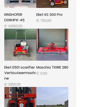
KINSHOFER
Eliet KS 300 Pro
D06HPX-45
Prijs
€ 750,00
Prijs
€ 6.850,00
Eliet E501 scarifier
Maschio TIGRE 280
Verticuteermachi
Prijs
€ 0,00
ne
Prijs
€ 1.050,00