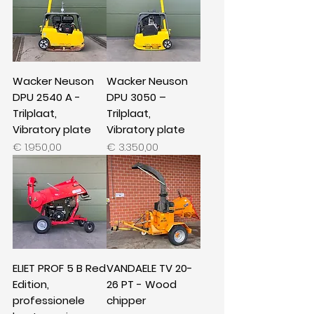
Wacker Neuson
Wacker Neuson
DPU 2540 A -
DPU 3050 –
Trilplaat,
Trilplaat,
Vibratory plate
Vibratory plate
Prijs
Prijs
€ 1.950,00
€ 3.350,00
ELIET PROF 5 B Red
VANDAELE TV 20-
Edition,
26 PT - Wood
professionele
chipper