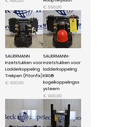
Prijs
€ 480,00
Prijs
€ 590,00
SAUERMANN
SAUERMANN-
Inzetstukken voor
inzetstukken voor
Ladderkoppeling
ladderkoppeling
Trekpen (Pitonfix)
K80®
kogelkoppelingss
Prijs
€ 900,00
ysteem
Prijs
€ 900,00