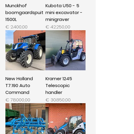
Munckhof
Kubota U50 - 5
boomgaardspuit
mini excavator -
1500L
minigraver
Prijs
Prijs
€ 2.400,00
€ 42.250,00
New Holland
Kramer 1245
T7.190 Auto
Telescopic
Command
handler
Prijs
Prijs
€ 78.000,00
€ 30.850,00