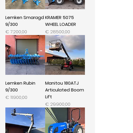
Lemken Smaragd
KRAMER 5075
9/300
WHEEL LOADER
Prijs
Prijs
€ 7.200,00
€ 28.500,00
Lemken Rubin
Manitou 180ATJ
9/300
Articulated Boom
Lift
Prijs
€ 11.900,00
Prijs
€ 29.900,00