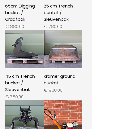
65cm Digging
25 cm Trench
bucket /
bucket /
Graafbak
Sleuvenbak
Prijs
Prijs
€ 880,00
€ 780,00
45 cm Trench
Kramer ground
bucket /
bucket
Sleuvenbak
Prijs
€ 920,00
Prijs
€ 780,00