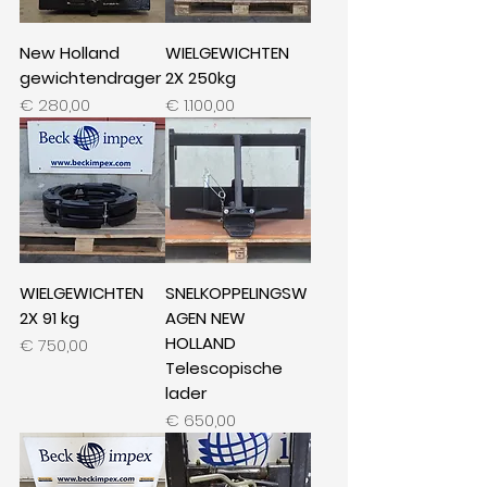
New Holland
WIELGEWICHTEN
gewichtendrager
2X 250kg
Prijs
Prijs
€ 280,00
€ 1.100,00
WIELGEWICHTEN
SNELKOPPELINGSW
2X 91 kg
AGEN NEW
HOLLAND
Prijs
€ 750,00
Telescopische
lader
Prijs
€ 650,00