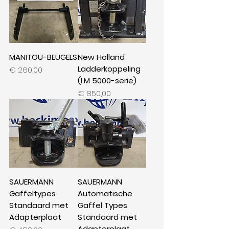
MANITOU-BEUGELS
New Holland
Ladderkoppeling
Prijs
€ 260,00
(LM 5000-serie)
Prijs
€ 850,00
SAUERMANN
SAUERMANN
Gaffeltypes
Automatische
Standaard met
Gaffel Types
Adapterplaat
Standaard met
Adapterplaat