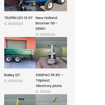
TEUPEN LEO 13 GT
New Holland
Boomer 50 -
Prijs
€ 18.900,00
DEMO
Prijs
€ 26.500,00
Bailey 12T
SWEPAC FR 85 –
Trilplaat,
Prijs
€ 14.300,00
Vibratory plate
Prijs
€ 750,00